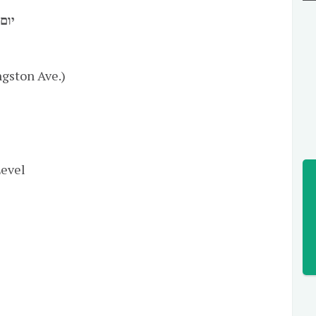
יום 
ngston Ave.)
Level