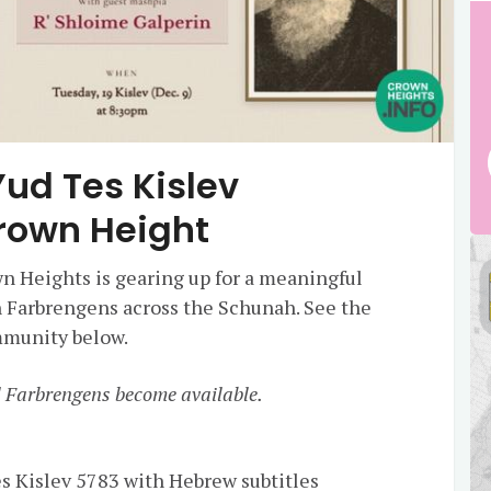
Yud Tes Kislev
rown Height
n Heights is gearing up for a meaningful
 Farbrengens across the Schunah. See the
mmunity below.
al Farbrengens become available.
 Kislev 5783 with Hebrew subtitles