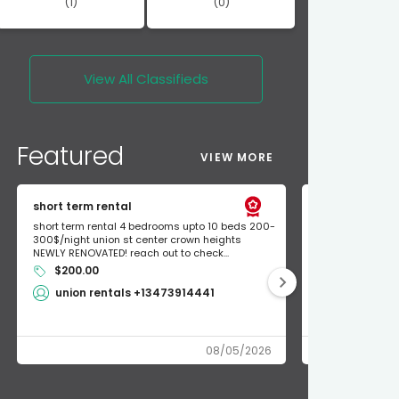
(1)
(0)
View All
Classifieds
Featured
VIEW MORE
short term rental
Found Apple a
short term rental 4 bedrooms upto 10 beds 200-
Found Apple AirT
300$/night union st center crown heights
owner so call m
NEWLY RENOVATED! reach out to check...
mode and I fou
$200.00
Shlomo 3
union rentals +13473914441
08/05/2026