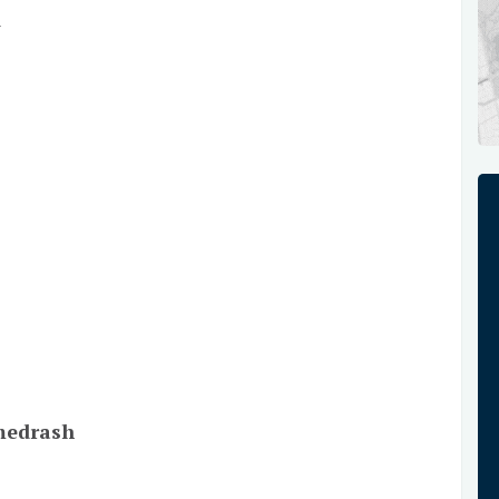
n
amedrash