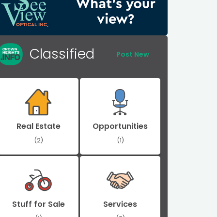
Classified
Post New
Real Estate
Opportunities
(2)
(1)
Stuff for Sale
Services